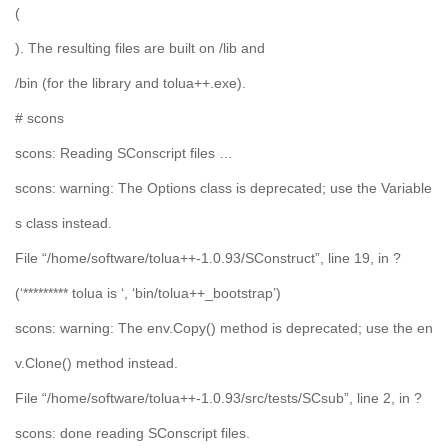
(
). The resulting files are built on /lib and
/bin (for the library and tolua++.exe).
# scons
scons: Reading SConscript files …
scons: warning: The Options class is deprecated; use the Variable
s class instead.
File “/home/software/tolua++-1.0.93/SConstruct”, line 19, in ?
(‘********* tolua is ‘, ‘bin/tolua++_bootstrap’)
scons: warning: The env.Copy() method is deprecated; use the en
v.Clone() method instead.
File “/home/software/tolua++-1.0.93/src/tests/SCsub”, line 2, in ?
scons: done reading SConscript files.