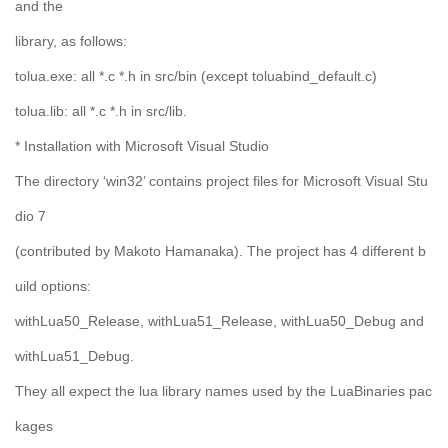
and the
library, as follows:
tolua.exe: all *.c *.h in src/bin (except toluabind_default.c)
tolua.lib: all *.c *.h in src/lib.
* Installation with Microsoft Visual Studio
The directory ‘win32’ contains project files for Microsoft Visual Stu
dio 7
(contributed by Makoto Hamanaka). The project has 4 different b
uild options:
withLua50_Release, withLua51_Release, withLua50_Debug and
withLua51_Debug.
They all expect the lua library names used by the LuaBinaries pac
kages