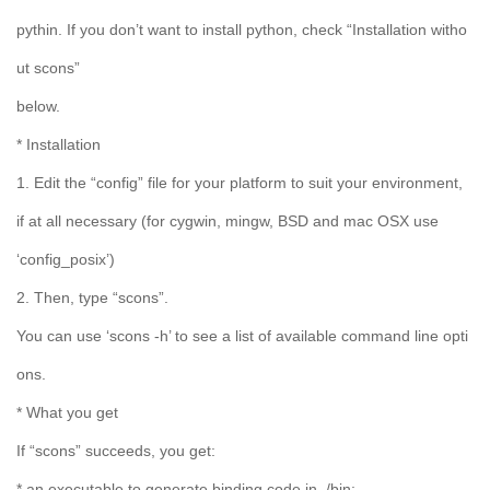
pythin. If you don’t want to install python, check “Installation witho
ut scons”
below.
* Installation
1. Edit the “config” file for your platform to suit your environment,
if at all necessary (for cygwin, mingw, BSD and mac OSX use
‘config_posix’)
2. Then, type “scons”.
You can use ‘scons -h’ to see a list of available command line opti
ons.
* What you get
If “scons” succeeds, you get:
* an executable to generate binding code in ./bin;