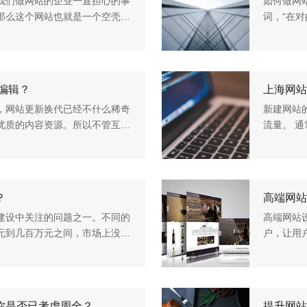
我们做网站的企业一直担心的事
如何做网
那么这个网站也就是一个空壳，
词，“在
成都网络公司在为客户做网站的
哇依，总
样的平台网
编辑？
上海网站
，网站更新换代已经不什么稀奇
新建网站
优质的内容资源。所以不管互联
流量。 
。网络在发展，网站内容要要跟
览网站之
为重要。 
？
高端网站
建设中关注的问题之一。不同的
高端网站
元到几百万元之间，市场上没有
户，让用
触网站建设的企业感到头疼。他
户。如果
品的时候，
你是否已考虑周全？
提升网站