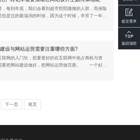
要，每到年底，我们会看到超市熙熙攘攘的人群，而保险
员也是过的最滋润的时候，因为这个时候，辛苦了一年，
提交需求
都有点钱，都想消费一下，如果走在露天大集上，总给人
味道，这里面体现...
返回顶部
建设与网站运营需要注重哪些方面?
互联网的入门坎，想要更好的在互联网中抢占商机与资
需要把网站建设做好，把网站运营做完善。 一个好的
让你得到资源、赢来商机、吸引客户。网站作为你在互联
平台、宣传渠道，你...
下一页
尾页