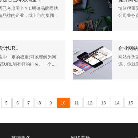
已考虑周全？1.明确品牌网站
情绪很重
造品牌的企业，或上市的集团公
公司业务
重考虑和沟通该成都企业品牌网
大家口袋
一种过年的
设计URL
企业网站
去集中一定的权重(可以理解为网
网站作为
让该URL能有好的排名。一个网
源，你就
这个URL如何设计就得看我们如
网站能够
网中的展示
5
6
7
8
9
10
11
12
13
14
15