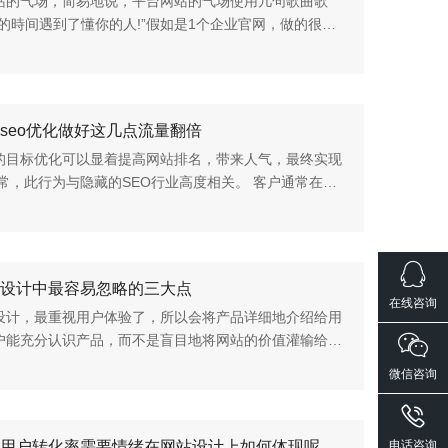
站的气场，简易地说，平台网站的气场使用几句歌曲歌
对的時间遇到了懂你的人!”假如是1个企业官网，做的很卡
体目标客户关键以男士成人主导，当总体目标客户浏览那
站，是哪些的情绪...
seo优化做好这几点流量翻倍
的目标优化可以显着提高网站排名，带来人气，最终实现
通常，此行为与隐藏的SEO行业高度相关。 客户通常在浏
前找到网站地址。 然后，搜索引擎的索引编制和爬网尤
如何将被索引的网...
设计中最容易忽略的三大点
在线咨询
设计，最重视用户体验了，所以会将产品详细地介绍给用
户能充分认识产品，而不是盲目地将网站的价值灌输给用
网站的设计思路不够清晰，当用户在浏览网站或者购买产
微信咨询
就容易导致困惑，...
用户转化率需要情绪在网站设计上如何体现呢
电话咨询